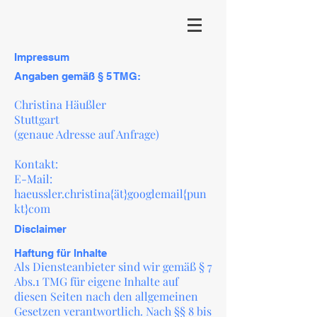
Impressum
Angaben gemäß § 5 TMG:
Christina Häußler
Stuttgart
(genaue Adresse auf Anfrage)
Kontakt:
E-Mail:
haeussler.christina{ät}googlemail{pun
kt}com
Disclaimer
Haftung für Inhalte
Als Diensteanbieter sind wir gemäß § 7
Abs.1 TMG für eigene Inhalte auf
diesen Seiten nach den allgemeinen
Gesetzen verantwortlich. Nach §§ 8 bis